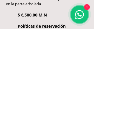
en la parte arbolada.
1
​$
,5
00.00 M.N
6
Políticas de reservación
-Tarifas por noche.
-Check in a las 15:00 pm,
-Check out a las 13:00 pm.
-Deposito mínimo requerido para
reservación del 50% del costo total
a cuenta bancaria con envío de
copia para
confirmación.
Importante: el anticipo
es garantía de reservación, no es
reembolsable en caso de modificación o
cancelación.
Contáctanos por
Cabañas
CECADHEM
WhatsApp
436 118 91 15