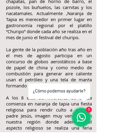
chapatas, pan de horno de barro, el
pozole, los buñuelos, las carnitas y los
nacatamales. Actualmente ,Naranja de
Tapia es merecedor en primer lugar en
gastronomía regional por el platillo
“Churipo” donde cada año se realiza en el
mes de junio el festival del churipo.
La gente de la población año tras año en
el mes de agosto participa en un
concurso de globos aerostáticos a base
de papel de china y como medio de
combustión para generar aire caliente
usan el petróleo y una tela de manta
formando lo que se dice “mecha”.
¿Cómo podemos ayudarte?
A los 8 días del miércoles de ceniza
comienza en naranja de tapia una fiesta
religiosa para rendir culto a nuestro
1
padre Jesús, imagen muy venerada en
nuestra región donde además del
aspecto religioso se realiza una feria
tradicional llamada feria de la ollita,