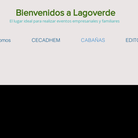
Bienvenidos a Lagoverde
El lugar ideal para realizar eventos empresariales y familiares
somos
CECADHEM
CABAÑAS
EDIT