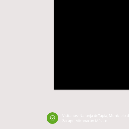
Visítanos;
Naranja deTapia, Municipio 
Zacapu Michoacán México.